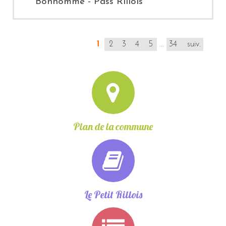
Bonhomme - Pass Rillois
1
2
3
4
5
...
34
suiv.
Plan de la commune
Le Petit Rillois