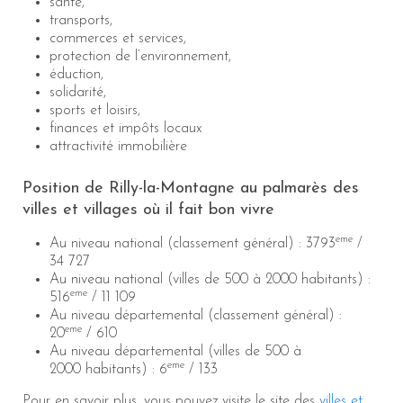
santé,
transports,
commerces et services,
protection de l’environnement,
éduction,
solidarité,
sports et loisirs,
finances et impôts locaux
attractivité immobilière
Position de Rilly-la-Montagne au palmarès des
villes et villages où il fait bon vivre
eme
Au niveau national (classement général) : 3793
/
34 727
Au niveau national (villes de 500 à 2000 habitants) :
eme
516
/ 11 109
Au niveau départemental (classement général) :
eme
20
/ 610
Au niveau départemental (villes de 500 à
eme
2000 habitants) : 6
/ 133
Pour en savoir plus, vous pouvez visite le site des
villes et