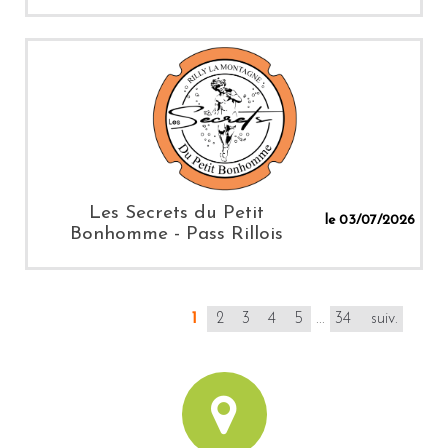
Les Secrets du Petit
le 03/07/2026
Bonhomme - Pass Rillois
1
2
3
4
5
...
34
suiv.