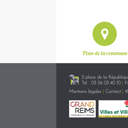
Plan de la commune
2 place de la Républiq
Tél. : 03 26 03 40 10
|
Fa
Mentions légales
|
Contact
|
©