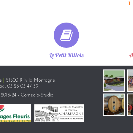
1
Le Petit Rillois
A
ue
|
51500 Rilly la Montagne
x : 03 26 03 47 39
2016-24 - Comedia-Studio