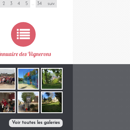
2
3
4
5
...
34
suiv.
nnuaire des Vignerons
Voir toutes les galeries