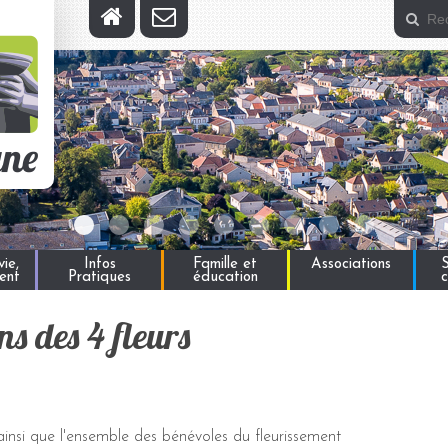
ie,
Infos
Famille et
Associations
S
ent
Pratiques
éducation
ns des 4 fleurs
nsi que l'ensemble des bénévoles du fleurissement